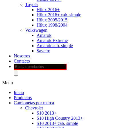
Toyota
Hilux 2016+
Hilux 2016+ cab. simple
Hilux 2005/2015
Hilux 1998/2004
Volkswagen
Amarok
Amarok Extreme
Amarok cab. simple
Saveiro
Nosotros
Contacto
Búsqueda
de
productos
Menu
Inicio
Productos
Camionetas por marca
Chevrolet
S10 2013+
S10 High Country 2013+
S10 2013+ cab. simple