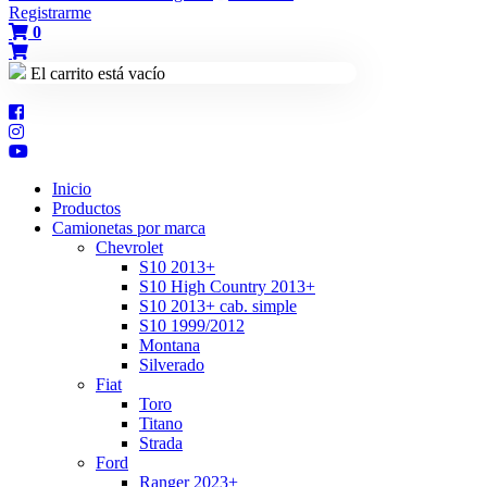
Registrarme
0
El carrito está vacío
Inicio
Productos
Camionetas por marca
Chevrolet
S10 2013+
S10 High Country 2013+
S10 2013+ cab. simple
S10 1999/2012
Montana
Silverado
Fiat
Toro
Titano
Strada
Ford
Ranger 2023+