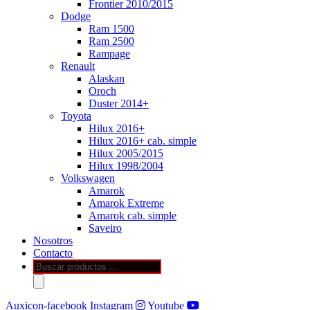
Frontier 2010/2015
Dodge
Ram 1500
Ram 2500
Rampage
Renault
Alaskan
Oroch
Duster 2014+
Toyota
Hilux 2016+
Hilux 2016+ cab. simple
Hilux 2005/2015
Hilux 1998/2004
Volkswagen
Amarok
Amarok Extreme
Amarok cab. simple
Saveiro
Nosotros
Contacto
Búsqueda
de
productos
Auxicon-facebook
Instagram
Youtube