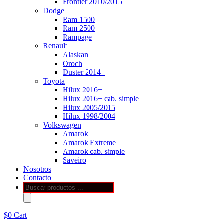
Frontier 2010/2015
Dodge
Ram 1500
Ram 2500
Rampage
Renault
Alaskan
Oroch
Duster 2014+
Toyota
Hilux 2016+
Hilux 2016+ cab. simple
Hilux 2005/2015
Hilux 1998/2004
Volkswagen
Amarok
Amarok Extreme
Amarok cab. simple
Saveiro
Nosotros
Contacto
Búsqueda
de
productos
$
0
Cart