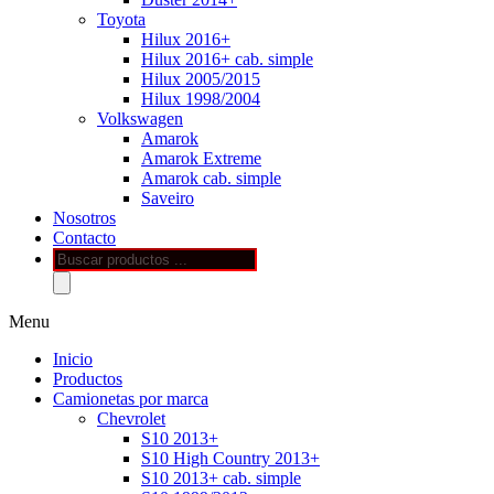
Toyota
Hilux 2016+
Hilux 2016+ cab. simple
Hilux 2005/2015
Hilux 1998/2004
Volkswagen
Amarok
Amarok Extreme
Amarok cab. simple
Saveiro
Nosotros
Contacto
Búsqueda
de
productos
Menu
Inicio
Productos
Camionetas por marca
Chevrolet
S10 2013+
S10 High Country 2013+
S10 2013+ cab. simple