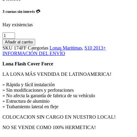
3 cuotas sin interés 💳
Hay existencias
Lona
Flash
Añadir al carrito
Cover
SKU
174FF
Categorias
Lonas Maritimas
,
S10 2013+
Force
INFORMACIÓN DEL ENVÍO
S10
2013+
Lona Flash Cover Force
cantidad
LA LONA MÁS VENDIDA DE LATINOAMERICA!
» Rápida y fácil instalación
» Sin modificaciones y perforaciones
» No afecta la garantía de fabrica de su vehículo
» Estructura de aluminio
» Trabamiento lateral en fleje
COLOCACION SIN CARGO EN NUESTRO LOCAL!
NO SE VENDE COMO 100% HERMETICA!