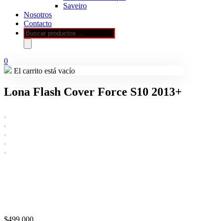
Saveiro
Nosotros
Contacto
Búsqueda
de
productos
0
El carrito está vacío
Lona Flash Cover Force S10 2013+
$
499.000