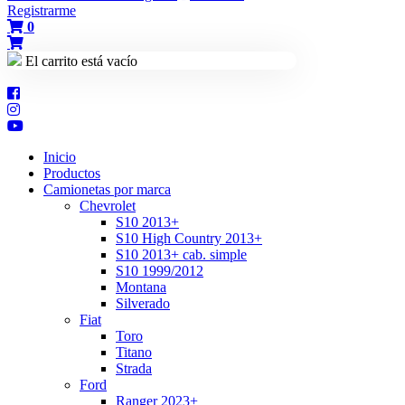
Registrarme
0
El carrito está vacío
Inicio
Productos
Camionetas por marca
Chevrolet
S10 2013+
S10 High Country 2013+
S10 2013+ cab. simple
S10 1999/2012
Montana
Silverado
Fiat
Toro
Titano
Strada
Ford
Ranger 2023+