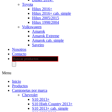
Toyota
Hilux 2016+
Hilux 2016+ cab. simple
Hilux 2005/2015
Hilux 1998/2004
Volkswagen
Amarok
Amarok Extreme
Amarok cab. simple
Saveiro
Nosotros
Contacto
Búsqueda
de
productos
Menu
Inicio
Productos
Camionetas por marca
Chevrolet
S10 2013+
S10 High Country 2013+
S10 2013+ cab. simple