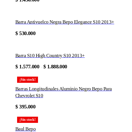
Barra Antivuelco Negra Bepo Elegance S10 2013+
$
530.000
Barra S10 High Country S10 2013+
Este
$
1.577.000
$
1.888.000
–
producto
tiene
¡Sin stock!
múltiples
variantes.
Barras Longitudinales Aluminio Negro Bepo Para
Las
Chevrolet S10
opciones
se
$
395.000
pueden
elegir
en
¡Sin stock!
la
Baul Bepo
página