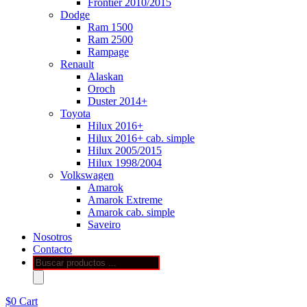
Frontier 2010/2015
Dodge
Ram 1500
Ram 2500
Rampage
Renault
Alaskan
Oroch
Duster 2014+
Toyota
Hilux 2016+
Hilux 2016+ cab. simple
Hilux 2005/2015
Hilux 1998/2004
Volkswagen
Amarok
Amarok Extreme
Amarok cab. simple
Saveiro
Nosotros
Contacto
Búsqueda
de
productos
$
0
Cart