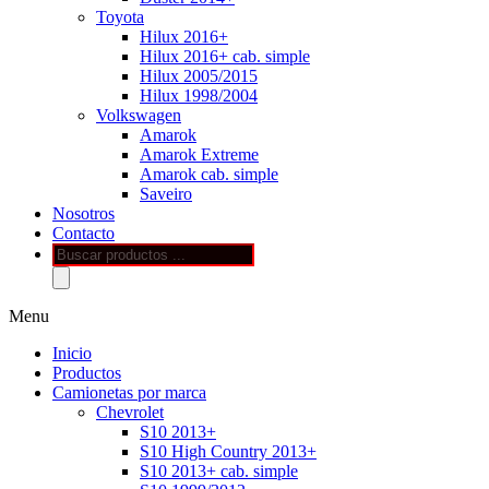
Toyota
Hilux 2016+
Hilux 2016+ cab. simple
Hilux 2005/2015
Hilux 1998/2004
Volkswagen
Amarok
Amarok Extreme
Amarok cab. simple
Saveiro
Nosotros
Contacto
Búsqueda
de
productos
Menu
Inicio
Productos
Camionetas por marca
Chevrolet
S10 2013+
S10 High Country 2013+
S10 2013+ cab. simple