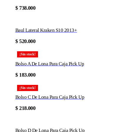
de
producto
$
738.000
Baul Lateral Kraken S10 2013+
Este
$
520.000
producto
tiene
¡Sin stock!
múltiples
variantes.
Bolso A De Lona Para Caja Pick Up
Las
opciones
$
183.000
se
pueden
elegir
¡Sin stock!
en
Bolso C De Lona Para Caja Pick Up
la
página
$
218.000
de
producto
Bolso D De Lona Para Caja Pick Up