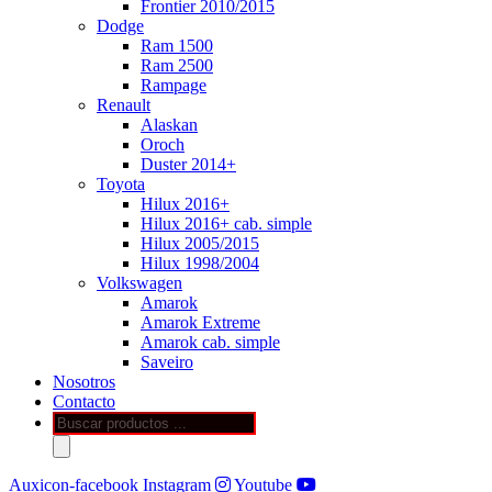
Frontier 2010/2015
Dodge
Ram 1500
Ram 2500
Rampage
Renault
Alaskan
Oroch
Duster 2014+
Toyota
Hilux 2016+
Hilux 2016+ cab. simple
Hilux 2005/2015
Hilux 1998/2004
Volkswagen
Amarok
Amarok Extreme
Amarok cab. simple
Saveiro
Nosotros
Contacto
Búsqueda
de
productos
Auxicon-facebook
Instagram
Youtube