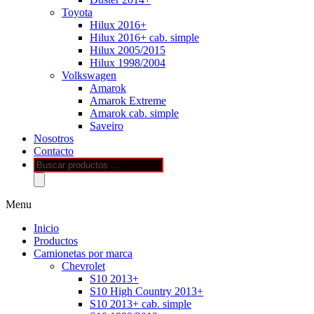
Toyota
Hilux 2016+
Hilux 2016+ cab. simple
Hilux 2005/2015
Hilux 1998/2004
Volkswagen
Amarok
Amarok Extreme
Amarok cab. simple
Saveiro
Nosotros
Contacto
Búsqueda
de
productos
Menu
Inicio
Productos
Camionetas por marca
Chevrolet
S10 2013+
S10 High Country 2013+
S10 2013+ cab. simple