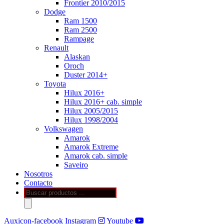
Frontier 2010/2015
Dodge
Ram 1500
Ram 2500
Rampage
Renault
Alaskan
Oroch
Duster 2014+
Toyota
Hilux 2016+
Hilux 2016+ cab. simple
Hilux 2005/2015
Hilux 1998/2004
Volkswagen
Amarok
Amarok Extreme
Amarok cab. simple
Saveiro
Nosotros
Contacto
Búsqueda
de
productos
Auxicon-facebook
Instagram
Youtube