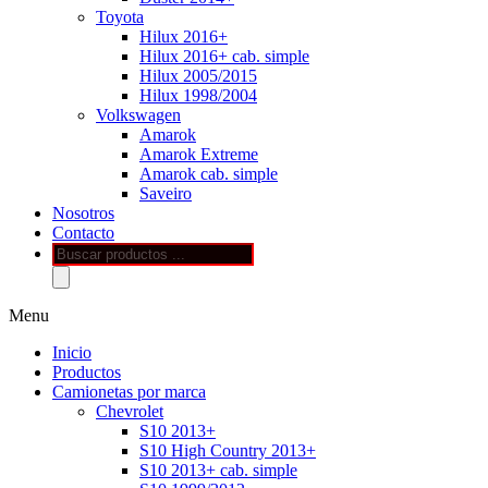
Toyota
Hilux 2016+
Hilux 2016+ cab. simple
Hilux 2005/2015
Hilux 1998/2004
Volkswagen
Amarok
Amarok Extreme
Amarok cab. simple
Saveiro
Nosotros
Contacto
Búsqueda
de
productos
Menu
Inicio
Productos
Camionetas por marca
Chevrolet
S10 2013+
S10 High Country 2013+
S10 2013+ cab. simple