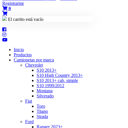
Registrarme
0
El carrito está vacío
Inicio
Productos
Camionetas por marca
Chevrolet
S10 2013+
S10 High Country 2013+
S10 2013+ cab. simple
S10 1999/2012
Montana
Silverado
Fiat
Toro
Titano
Strada
Ford
Ranger 2023+