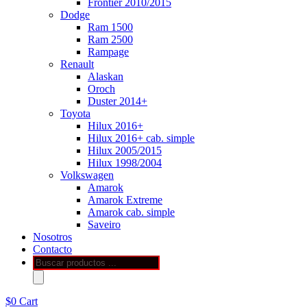
Frontier 2010/2015
Dodge
Ram 1500
Ram 2500
Rampage
Renault
Alaskan
Oroch
Duster 2014+
Toyota
Hilux 2016+
Hilux 2016+ cab. simple
Hilux 2005/2015
Hilux 1998/2004
Volkswagen
Amarok
Amarok Extreme
Amarok cab. simple
Saveiro
Nosotros
Contacto
Búsqueda
de
productos
$
0
Cart