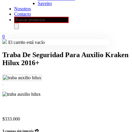
Saveiro
Nosotros
Contacto
Búsqueda
de
productos
0
El carrito está vacío
Traba De Seguridad Para Auxilio Kraken
Hilux 2016+
$
333.000
3 cuotas sin interés 💳