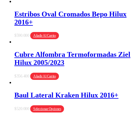
Estribos Oval Cromados Bepo Hilux
2016+
$
590.000
Añadir Al Carrito
Cubre Alfombra Termoformadas Ziel
Hilux 2005/2023
$
356.400
Añadir Al Carrito
Baul Lateral Kraken Hilux 2016+
Este
$
520.000
Seleccionar Opciones
producto
tiene
múltiples
variantes.