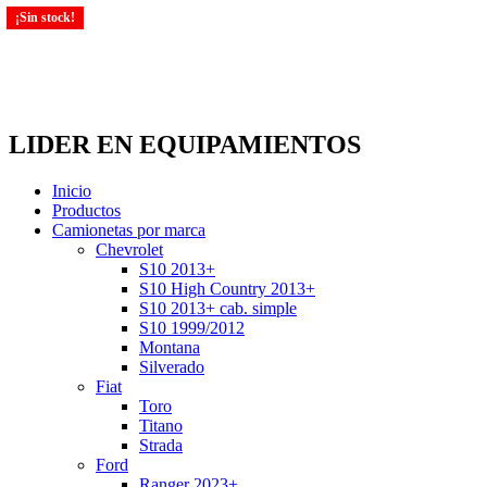
¡Sin stock!
¡Sin stock!
LIDER EN EQUIPAMIENTOS
Inicio
Productos
Camionetas por marca
Chevrolet
S10 2013+
S10 High Country 2013+
S10 2013+ cab. simple
S10 1999/2012
Montana
Silverado
Fiat
Toro
Titano
Strada
Ford
Ranger 2023+