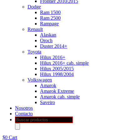
Frontier 2010/2015
Dodge
Ram 1500
Ram 2500
Rampage
Renault
Alaskan
Oroch
Duster 2014+
Toyota
Hilux 2016+
Hilux 2016+ cab. simple
Hilux 2005/2015
Hilux 1998/2004
Volkswagen
Amarok
Amarok Extreme
Amarok cab. simple
Saveiro
Nosotros
Contacto
Búsqueda
de
productos
$
0
Cart