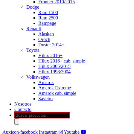
Frontier 2010/2015
Dodge
Ram 1500
Ram 2500
Rampage
Renault
Alaskan
Oroch
Duster 2014+
Toyota
Hilux 2016+
Hilux 2016+ cab. simple
Hilux 2005/2015
Hilux 1998/2004
Volkswagen
Amarok
Amarok Extreme
Amarok cab. simple
Saveiro
Nosotros
Contacto
Búsqueda
de
productos
Auxicon-facebook
Instagram
Youtube