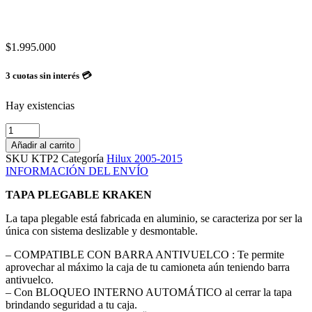
$
1.995.000
3 cuotas sin interés 💳
Hay existencias
Tapa
Plegable
Añadir al carrito
Kraken
SKU
KTP2
Categoría
Hilux 2005-2015
Para
INFORMACIÓN DEL ENVÍO
Hilux
2005
TAPA PLEGABLE KRAKEN
/
2015
La tapa plegable está fabricada en aluminio, se caracteriza por ser la
cantidad
única con sistema deslizable y desmontable.
– COMPATIBLE CON BARRA ANTIVUELCO : Te permite
aprovechar al máximo la caja de tu camioneta aún teniendo barra
antivuelco.
– Con BLOQUEO INTERNO AUTOMÁTICO al cerrar la tapa
brindando seguridad a tu caja.