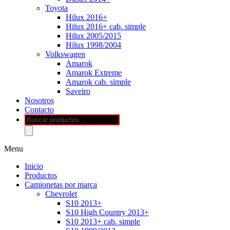
Toyota
Hilux 2016+
Hilux 2016+ cab. simple
Hilux 2005/2015
Hilux 1998/2004
Volkswagen
Amarok
Amarok Extreme
Amarok cab. simple
Saveiro
Nosotros
Contacto
Búsqueda
de
productos
Menu
Inicio
Productos
Camionetas por marca
Chevrolet
S10 2013+
S10 High Country 2013+
S10 2013+ cab. simple