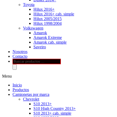
Toyota
Hilux 2016+
Hilux 2016+ cab. simple
Hilux 2005/2015
Hilux 1998/2004
Volkswagen
Amarok
Amarok Extreme
Amarok cab. simple
Saveiro
Nosotros
Contacto
Búsqueda
de
productos
Menu
Inicio
Productos
Camionetas por marca
Chevrolet
S10 2013+
S10 High Country 2013+
S10 2013+ cab. simple