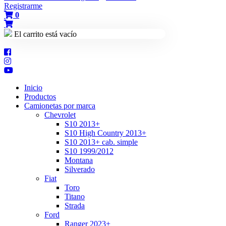
Registrarme
0
El carrito está vacío
Inicio
Productos
Camionetas por marca
Chevrolet
S10 2013+
S10 High Country 2013+
S10 2013+ cab. simple
S10 1999/2012
Montana
Silverado
Fiat
Toro
Titano
Strada
Ford
Ranger 2023+