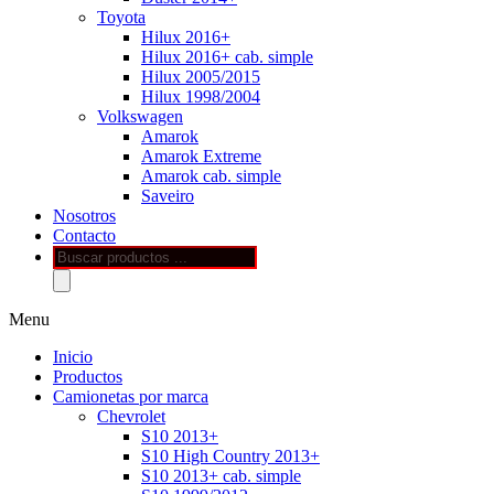
Toyota
Hilux 2016+
Hilux 2016+ cab. simple
Hilux 2005/2015
Hilux 1998/2004
Volkswagen
Amarok
Amarok Extreme
Amarok cab. simple
Saveiro
Nosotros
Contacto
Búsqueda
de
productos
Menu
Inicio
Productos
Camionetas por marca
Chevrolet
S10 2013+
S10 High Country 2013+
S10 2013+ cab. simple