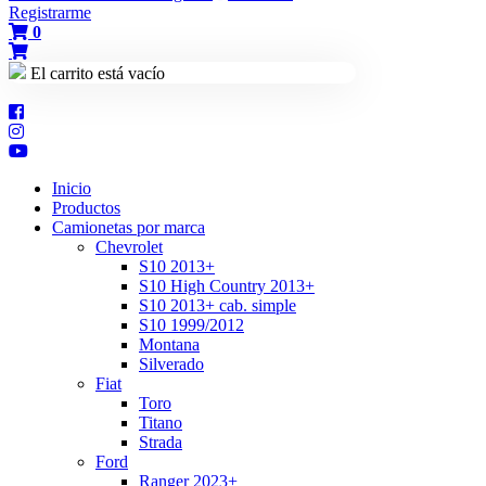
Registrarme
0
El carrito está vacío
Inicio
Productos
Camionetas por marca
Chevrolet
S10 2013+
S10 High Country 2013+
S10 2013+ cab. simple
S10 1999/2012
Montana
Silverado
Fiat
Toro
Titano
Strada
Ford
Ranger 2023+