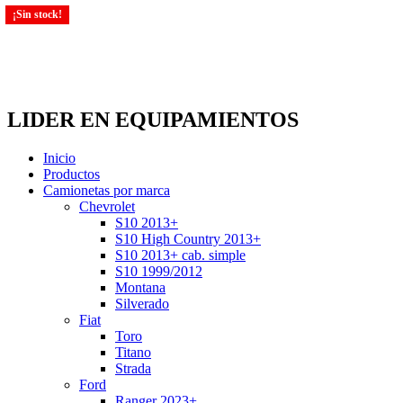
¡Sin stock!
¡Sin stock!
¡Sin stock!
LIDER EN EQUIPAMIENTOS
Inicio
Productos
Camionetas por marca
Chevrolet
S10 2013+
S10 High Country 2013+
S10 2013+ cab. simple
S10 1999/2012
Montana
Silverado
Fiat
Toro
Titano
Strada
Ford
Ranger 2023+