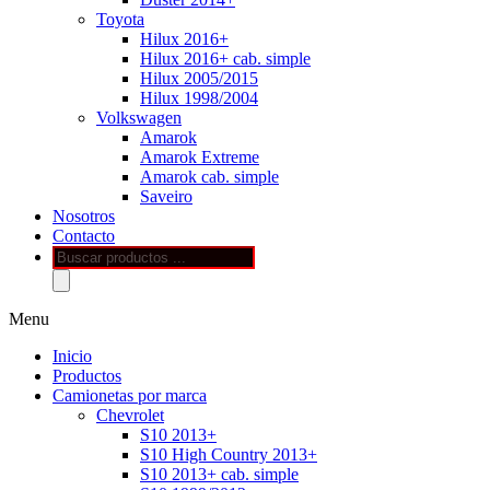
Toyota
Hilux 2016+
Hilux 2016+ cab. simple
Hilux 2005/2015
Hilux 1998/2004
Volkswagen
Amarok
Amarok Extreme
Amarok cab. simple
Saveiro
Nosotros
Contacto
Búsqueda
de
productos
Menu
Inicio
Productos
Camionetas por marca
Chevrolet
S10 2013+
S10 High Country 2013+
S10 2013+ cab. simple