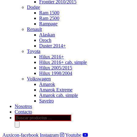
Frontier 2010/2015
Dodge
Ram 1500
Ram 2500
Rampage
Renault
Alaskan
Oroch
Duster 2014+
Toyota
Hilux 2016+
Hilux 2016+ cab. simple
Hilux 2005/2015
Hilux 1998/2004
Volkswagen
Amarok
Amarok Extreme
Amarok cab. simple
Saveiro
Nosotros
Contacto
Búsqueda
de
productos
Auxicon-facebook
Instagram
Youtube