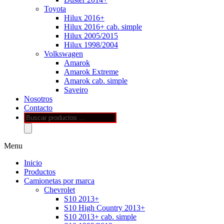
Toyota
Hilux 2016+
Hilux 2016+ cab. simple
Hilux 2005/2015
Hilux 1998/2004
Volkswagen
Amarok
Amarok Extreme
Amarok cab. simple
Saveiro
Nosotros
Contacto
Búsqueda
de
productos
Menu
Inicio
Productos
Camionetas por marca
Chevrolet
S10 2013+
S10 High Country 2013+
S10 2013+ cab. simple