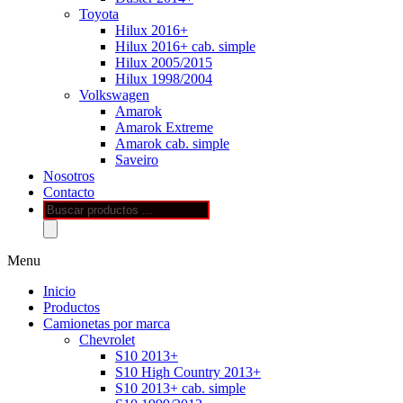
Toyota
Hilux 2016+
Hilux 2016+ cab. simple
Hilux 2005/2015
Hilux 1998/2004
Volkswagen
Amarok
Amarok Extreme
Amarok cab. simple
Saveiro
Nosotros
Contacto
Búsqueda
de
productos
Menu
Inicio
Productos
Camionetas por marca
Chevrolet
S10 2013+
S10 High Country 2013+
S10 2013+ cab. simple