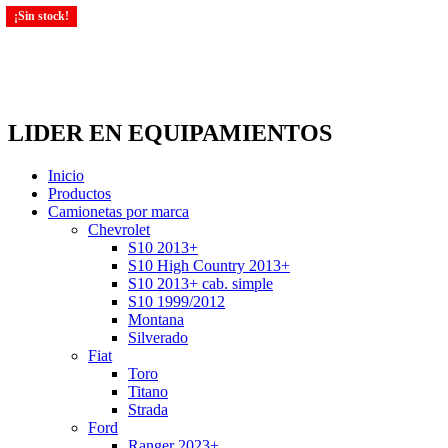
¡Sin stock!
¡Sin stock!
LIDER EN EQUIPAMIENTOS
Inicio
Productos
Camionetas por marca
Chevrolet
S10 2013+
S10 High Country 2013+
S10 2013+ cab. simple
S10 1999/2012
Montana
Silverado
Fiat
Toro
Titano
Strada
Ford
Ranger 2023+