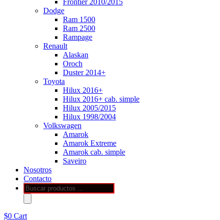
Frontier 2010/2015
Dodge
Ram 1500
Ram 2500
Rampage
Renault
Alaskan
Oroch
Duster 2014+
Toyota
Hilux 2016+
Hilux 2016+ cab. simple
Hilux 2005/2015
Hilux 1998/2004
Volkswagen
Amarok
Amarok Extreme
Amarok cab. simple
Saveiro
Nosotros
Contacto
Búsqueda
de
productos
$
0
Cart