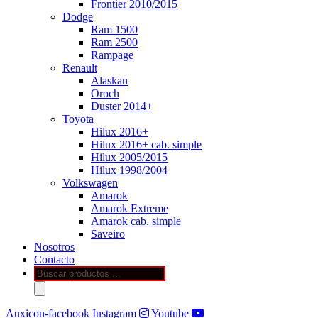
Frontier 2010/2015
Dodge
Ram 1500
Ram 2500
Rampage
Renault
Alaskan
Oroch
Duster 2014+
Toyota
Hilux 2016+
Hilux 2016+ cab. simple
Hilux 2005/2015
Hilux 1998/2004
Volkswagen
Amarok
Amarok Extreme
Amarok cab. simple
Saveiro
Nosotros
Contacto
Búsqueda
de
productos
Auxicon-facebook
Instagram
Youtube