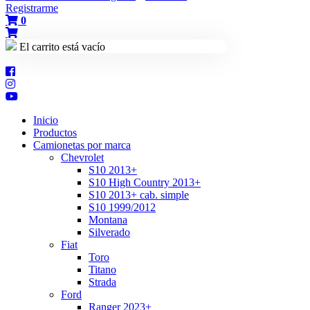
Registrarme
0
El carrito está vacío
Inicio
Productos
Camionetas por marca
Chevrolet
S10 2013+
S10 High Country 2013+
S10 2013+ cab. simple
S10 1999/2012
Montana
Silverado
Fiat
Toro
Titano
Strada
Ford
Ranger 2023+