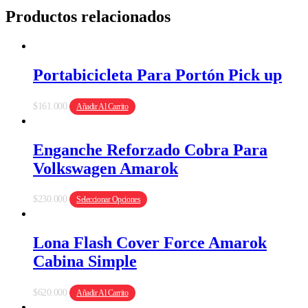
Productos relacionados
Portabicicleta Para Portón Pick up
$
161.000
Añadir Al Carrito
Enganche Reforzado Cobra Para
Volkswagen Amarok
Este
$
230.000
Seleccionar Opciones
producto
tiene
múltiples
Lona Flash Cover Force Amarok
variantes.
Cabina Simple
Las
opciones
se
$
620.000
Añadir Al Carrito
pueden
elegir