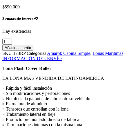
$
590.000
3 cuotas sin interés 💳
Hay existencias
Lona
Flash
Añadir al carrito
Cover
SKU
173RP
Categorias
Amarok Cabina Simple
,
Lonas Maritimas
Roller
INFORMACIÓN DEL ENVÍO
Amarok
Cabina
Lona Flash Cover Roller
Simple
cantidad
LA LONA MÁS VENDIDA DE LATINOAMERICA!
» Rápida y fácil instalación
» Sin modificaciones y perforaciones
» No afecta la garantía de fabrica de su vehículo
» Estructura de aluminio
» Tensores que enrrollan con la lona
» Trabamiento lateral en fleje
» Producto pre montado directo de fabrica
» Terminaciones internas con la misma lona