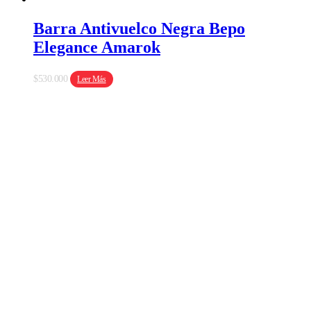
en
la
Barra Antivuelco Negra Bepo
página
Elegance Amarok
de
producto
$
530.000
Leer Más