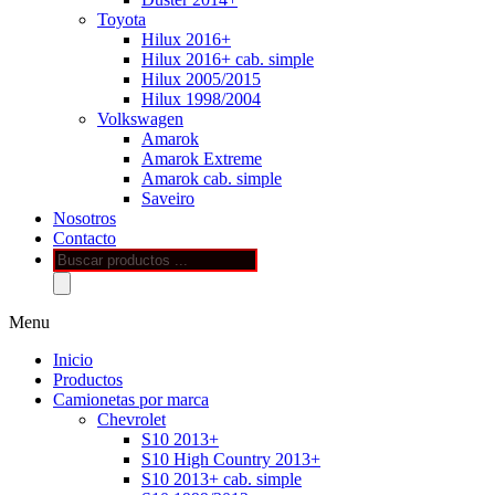
Toyota
Hilux 2016+
Hilux 2016+ cab. simple
Hilux 2005/2015
Hilux 1998/2004
Volkswagen
Amarok
Amarok Extreme
Amarok cab. simple
Saveiro
Nosotros
Contacto
Búsqueda
de
productos
Menu
Inicio
Productos
Camionetas por marca
Chevrolet
S10 2013+
S10 High Country 2013+
S10 2013+ cab. simple