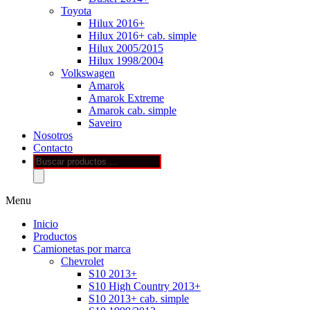
Toyota
Hilux 2016+
Hilux 2016+ cab. simple
Hilux 2005/2015
Hilux 1998/2004
Volkswagen
Amarok
Amarok Extreme
Amarok cab. simple
Saveiro
Nosotros
Contacto
Búsqueda
de
productos
Menu
Inicio
Productos
Camionetas por marca
Chevrolet
S10 2013+
S10 High Country 2013+
S10 2013+ cab. simple