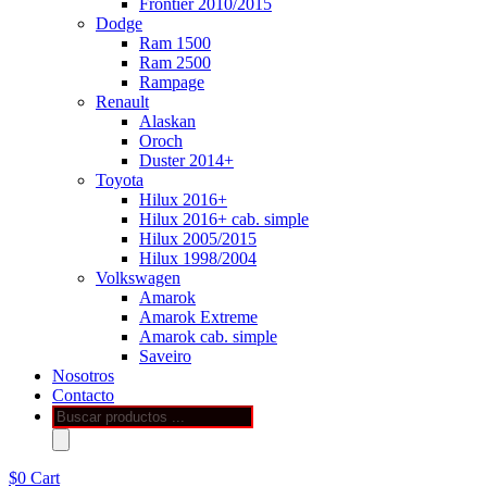
Frontier 2010/2015
Dodge
Ram 1500
Ram 2500
Rampage
Renault
Alaskan
Oroch
Duster 2014+
Toyota
Hilux 2016+
Hilux 2016+ cab. simple
Hilux 2005/2015
Hilux 1998/2004
Volkswagen
Amarok
Amarok Extreme
Amarok cab. simple
Saveiro
Nosotros
Contacto
Búsqueda
de
productos
$
0
Cart