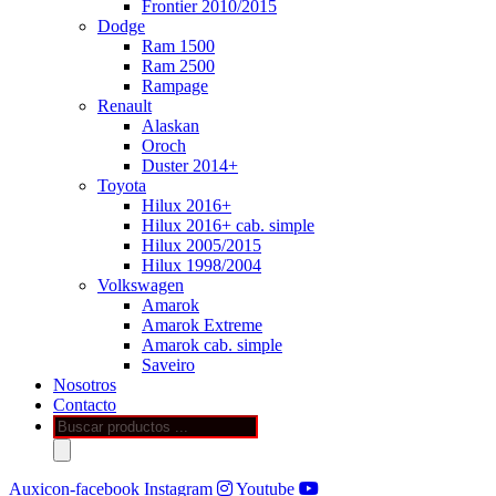
Frontier 2010/2015
Dodge
Ram 1500
Ram 2500
Rampage
Renault
Alaskan
Oroch
Duster 2014+
Toyota
Hilux 2016+
Hilux 2016+ cab. simple
Hilux 2005/2015
Hilux 1998/2004
Volkswagen
Amarok
Amarok Extreme
Amarok cab. simple
Saveiro
Nosotros
Contacto
Búsqueda
de
productos
Auxicon-facebook
Instagram
Youtube