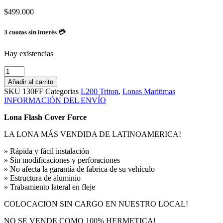
$
499.000
3 cuotas sin interés 💳
Hay existencias
Lona
Flash
Añadir al carrito
Cover
SKU
130FF
Categorias
L200 Triton
,
Lonas Maritimas
Force
INFORMACIÓN DEL ENVÍO
Mitsubishi
L200
Lona Flash Cover Force
Triton
2009+
LA LONA MÁS VENDIDA DE LATINOAMERICA!
cantidad
» Rápida y fácil instalación
» Sin modificaciones y perforaciones
» No afecta la garantía de fabrica de su vehículo
» Estructura de aluminio
» Trabamiento lateral en fleje
COLOCACION SIN CARGO EN NUESTRO LOCAL!
NO SE VENDE COMO 100% HERMETICA!