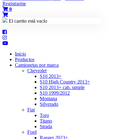
Registrarme
0
El carrito está vacío
Inicio
Productos
Camionetas por marca
Chevrolet
S10 2013+
S10 High Country 2013+
S10 2013+ cab. simple
S10 1999/2012
Montana
Silverado
Fiat
Toro
Titano
Strada
Ford
Ranger 2023+