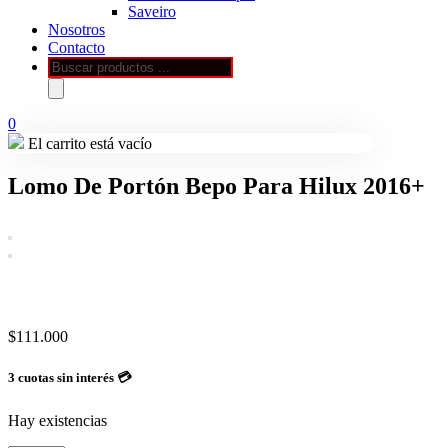
Saveiro
Nosotros
Contacto
Búsqueda
de
productos
0
El carrito está vacío
Lomo De Portón Bepo Para Hilux 2016+
$
111.000
3 cuotas sin interés 💳
Hay existencias