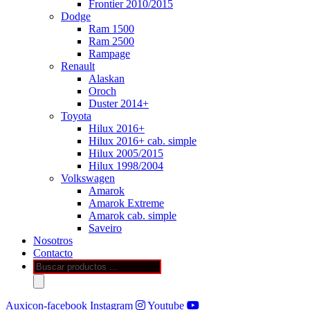
Frontier 2010/2015
Dodge
Ram 1500
Ram 2500
Rampage
Renault
Alaskan
Oroch
Duster 2014+
Toyota
Hilux 2016+
Hilux 2016+ cab. simple
Hilux 2005/2015
Hilux 1998/2004
Volkswagen
Amarok
Amarok Extreme
Amarok cab. simple
Saveiro
Nosotros
Contacto
Búsqueda
de
productos
Auxicon-facebook
Instagram
Youtube