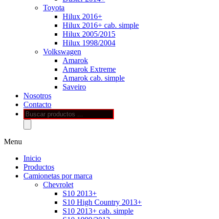
Toyota
Hilux 2016+
Hilux 2016+ cab. simple
Hilux 2005/2015
Hilux 1998/2004
Volkswagen
Amarok
Amarok Extreme
Amarok cab. simple
Saveiro
Nosotros
Contacto
Búsqueda
de
productos
Menu
Inicio
Productos
Camionetas por marca
Chevrolet
S10 2013+
S10 High Country 2013+
S10 2013+ cab. simple