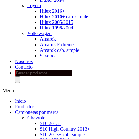
Toyota
Hilux 2016+
Hilux 2016+ cab. simple
Hilux 2005/2015
Hilux 1998/2004
Volkswagen
Amarok
Amarok Extreme
Amarok cab. simple
Saveiro
Nosotros
Contacto
Búsqueda
de
productos
Menu
Inicio
Productos
Camionetas por marca
Chevrolet
S10 2013+
S10 High Country 2013+
S10 2013+ cab. simple