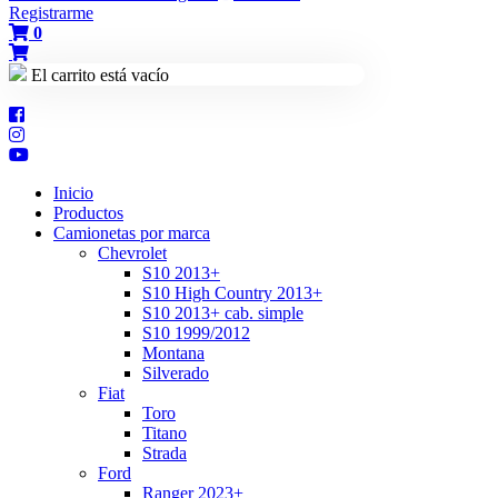
Registrarme
0
El carrito está vacío
Inicio
Productos
Camionetas por marca
Chevrolet
S10 2013+
S10 High Country 2013+
S10 2013+ cab. simple
S10 1999/2012
Montana
Silverado
Fiat
Toro
Titano
Strada
Ford
Ranger 2023+