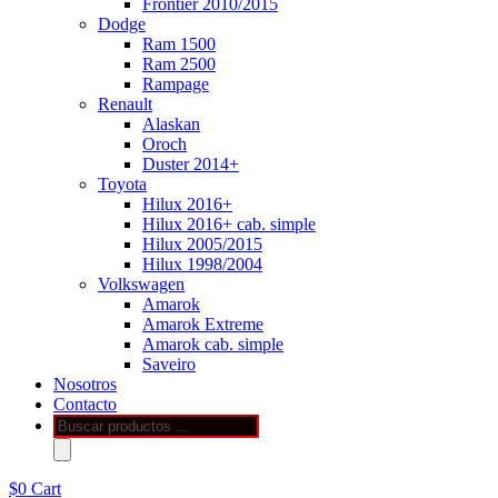
Frontier 2010/2015
Dodge
Ram 1500
Ram 2500
Rampage
Renault
Alaskan
Oroch
Duster 2014+
Toyota
Hilux 2016+
Hilux 2016+ cab. simple
Hilux 2005/2015
Hilux 1998/2004
Volkswagen
Amarok
Amarok Extreme
Amarok cab. simple
Saveiro
Nosotros
Contacto
Búsqueda
de
productos
$
0
Cart