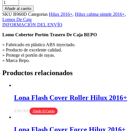
Lomo
De
Añadir al carrito
Portón
SKU
B960D
Categorias
Hilux 2016+
,
Hilux cabina simple 2016+
,
Bepo
Lomos De Caja
Para
INFORMACIÓN DEL ENVÍO
Hilux
2016+
Lomo Cobertor Portón Trasero De Caja BEPO
cantidad
» Fabricado en plástico ABS inyectado.
» Producto de excelente calidad.
» Protege el portón de rayas.
» Marca Bepo.
Productos relacionados
Lona Flash Cover Roller Hilux 2016+
$
590.000
Añadir Al Carrito
Lona Flash Cover Force Hilux 2016+