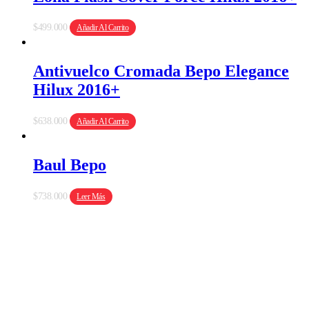
$
499.000
Añadir Al Carrito
Antivuelco Cromada Bepo Elegance
Hilux 2016+
$
638.000
Añadir Al Carrito
Baul Bepo
$
738.000
Leer Más