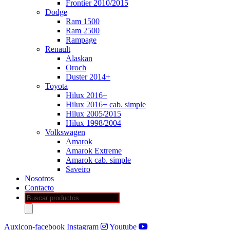
Frontier 2010/2015
Dodge
Ram 1500
Ram 2500
Rampage
Renault
Alaskan
Oroch
Duster 2014+
Toyota
Hilux 2016+
Hilux 2016+ cab. simple
Hilux 2005/2015
Hilux 1998/2004
Volkswagen
Amarok
Amarok Extreme
Amarok cab. simple
Saveiro
Nosotros
Contacto
Búsqueda
de
productos
Auxicon-facebook
Instagram
Youtube