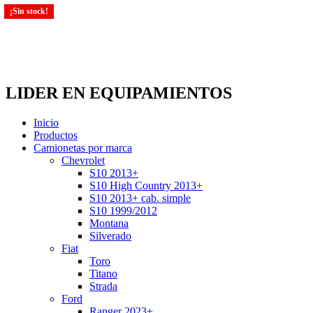
¡Sin stock!
¡Sin stock!
¡Sin stock!
LIDER EN EQUIPAMIENTOS
Inicio
Productos
Camionetas por marca
Chevrolet
S10 2013+
S10 High Country 2013+
S10 2013+ cab. simple
S10 1999/2012
Montana
Silverado
Fiat
Toro
Titano
Strada
Ford
Ranger 2023+