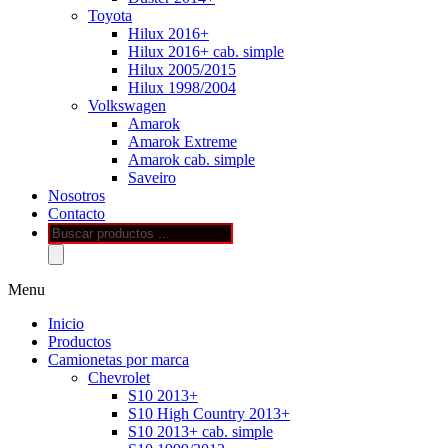
Toyota
Hilux 2016+
Hilux 2016+ cab. simple
Hilux 2005/2015
Hilux 1998/2004
Volkswagen
Amarok
Amarok Extreme
Amarok cab. simple
Saveiro
Nosotros
Contacto
Búsqueda
de
productos
Menu
Inicio
Productos
Camionetas por marca
Chevrolet
S10 2013+
S10 High Country 2013+
S10 2013+ cab. simple