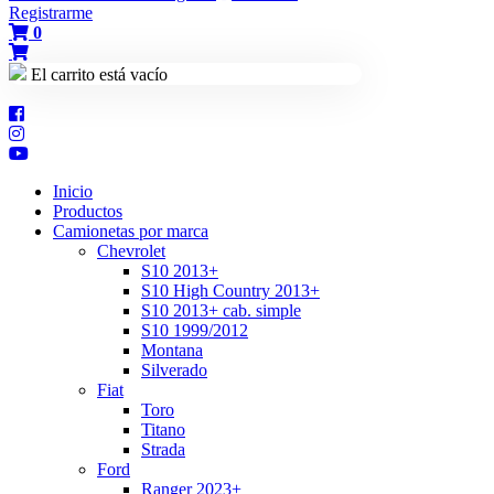
Registrarme
0
El carrito está vacío
Inicio
Productos
Camionetas por marca
Chevrolet
S10 2013+
S10 High Country 2013+
S10 2013+ cab. simple
S10 1999/2012
Montana
Silverado
Fiat
Toro
Titano
Strada
Ford
Ranger 2023+