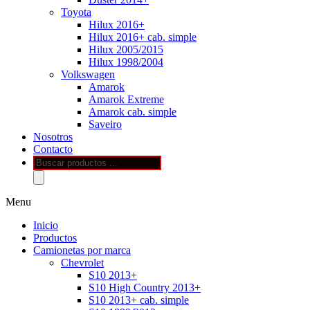
Toyota
Hilux 2016+
Hilux 2016+ cab. simple
Hilux 2005/2015
Hilux 1998/2004
Volkswagen
Amarok
Amarok Extreme
Amarok cab. simple
Saveiro
Nosotros
Contacto
Búsqueda
de
productos
Menu
Inicio
Productos
Camionetas por marca
Chevrolet
S10 2013+
S10 High Country 2013+
S10 2013+ cab. simple