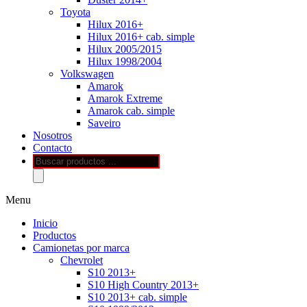
Toyota
Hilux 2016+
Hilux 2016+ cab. simple
Hilux 2005/2015
Hilux 1998/2004
Volkswagen
Amarok
Amarok Extreme
Amarok cab. simple
Saveiro
Nosotros
Contacto
Búsqueda
de
productos
Menu
Inicio
Productos
Camionetas por marca
Chevrolet
S10 2013+
S10 High Country 2013+
S10 2013+ cab. simple