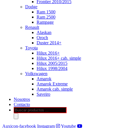
Frontier 2010/2015
Dodge
Ram 1500
Ram 2500
Rampage
Renault
Alaskan
Oroch
Duster 2014+
Toyota
Hilux 2016+
Hilux 2016+ cab. simple
Hilux 2005/2015
Hilux 1998/2004
Volkswagen
Amarok
Amarok Extreme
Amarok cab. simple
Saveiro
Nosotros
Contacto
Búsqueda
de
productos
Auxicon-facebook
Instagram
Youtube