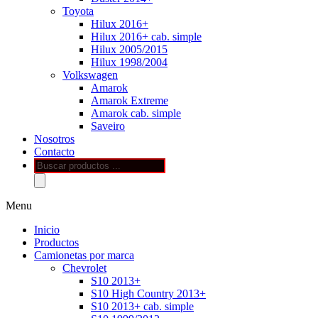
Toyota
Hilux 2016+
Hilux 2016+ cab. simple
Hilux 2005/2015
Hilux 1998/2004
Volkswagen
Amarok
Amarok Extreme
Amarok cab. simple
Saveiro
Nosotros
Contacto
Búsqueda
de
productos
Menu
Inicio
Productos
Camionetas por marca
Chevrolet
S10 2013+
S10 High Country 2013+
S10 2013+ cab. simple