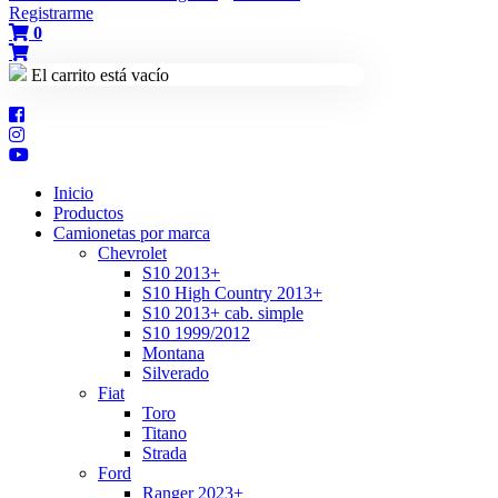
Registrarme
0
El carrito está vacío
Inicio
Productos
Camionetas por marca
Chevrolet
S10 2013+
S10 High Country 2013+
S10 2013+ cab. simple
S10 1999/2012
Montana
Silverado
Fiat
Toro
Titano
Strada
Ford
Ranger 2023+