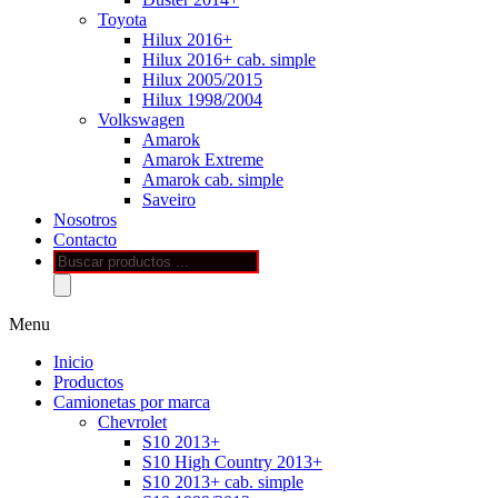
Toyota
Hilux 2016+
Hilux 2016+ cab. simple
Hilux 2005/2015
Hilux 1998/2004
Volkswagen
Amarok
Amarok Extreme
Amarok cab. simple
Saveiro
Nosotros
Contacto
Búsqueda
de
productos
Menu
Inicio
Productos
Camionetas por marca
Chevrolet
S10 2013+
S10 High Country 2013+
S10 2013+ cab. simple