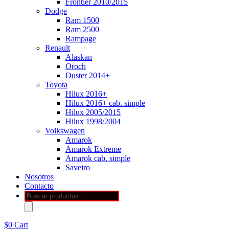
Frontier 2010/2015
Dodge
Ram 1500
Ram 2500
Rampage
Renault
Alaskan
Oroch
Duster 2014+
Toyota
Hilux 2016+
Hilux 2016+ cab. simple
Hilux 2005/2015
Hilux 1998/2004
Volkswagen
Amarok
Amarok Extreme
Amarok cab. simple
Saveiro
Nosotros
Contacto
Búsqueda
de
productos
$
0
Cart