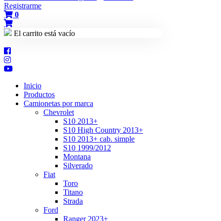
Registrarme
0
El carrito está vacío
Inicio
Productos
Camionetas por marca
Chevrolet
S10 2013+
S10 High Country 2013+
S10 2013+ cab. simple
S10 1999/2012
Montana
Silverado
Fiat
Toro
Titano
Strada
Ford
Ranger 2023+