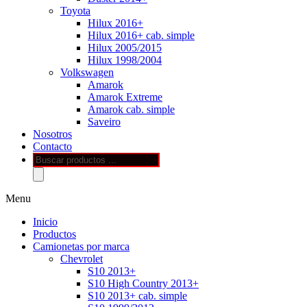
Toyota
Hilux 2016+
Hilux 2016+ cab. simple
Hilux 2005/2015
Hilux 1998/2004
Volkswagen
Amarok
Amarok Extreme
Amarok cab. simple
Saveiro
Nosotros
Contacto
Búsqueda
de
productos
Menu
Inicio
Productos
Camionetas por marca
Chevrolet
S10 2013+
S10 High Country 2013+
S10 2013+ cab. simple