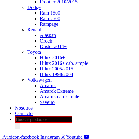
Frontier 2010/2015
Dodge
Ram 1500
Ram 2500
Rampage
Renault
Alaskan
Oroch
Duster 2014+
Toyota
Hilux 2016+
Hilux 2016+ cab. simple
Hilux 2005/2015
Hilux 1998/2004
Volkswagen
Amarok
Amarok Extreme
Amarok cab. simple
Saveiro
Nosotros
Contacto
Búsqueda
de
productos
Auxicon-facebook
Instagram
Youtube