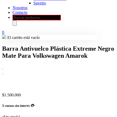
Saveiro
Nosotros
Contacto
Búsqueda
de
productos
0
El carrito está vacío
Barra Antivuelco Plástica Extreme Negro
Mate Para Volkswagen Amarok
$
1.500.000
3 cuotas sin interés 💳
¡Sin stock!