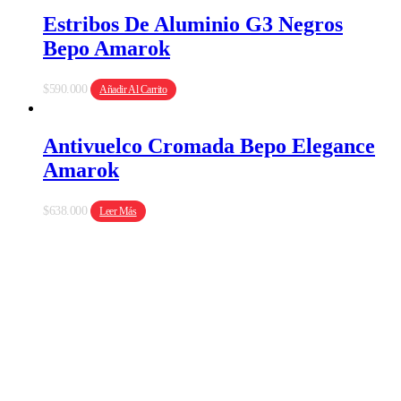
Estribos De Aluminio G3 Negros
Bepo Amarok
$
590.000
Añadir Al Carrito
Antivuelco Cromada Bepo Elegance
Amarok
$
638.000
Leer Más