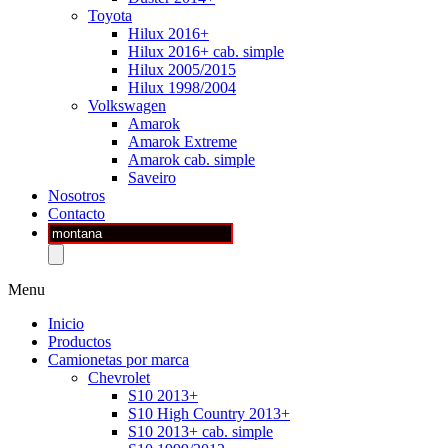
Toyota
Hilux 2016+
Hilux 2016+ cab. simple
Hilux 2005/2015
Hilux 1998/2004
Volkswagen
Amarok
Amarok Extreme
Amarok cab. simple
Saveiro
Nosotros
Contacto
Búsqueda
de
productos
Menu
Inicio
Productos
Camionetas por marca
Chevrolet
S10 2013+
S10 High Country 2013+
S10 2013+ cab. simple