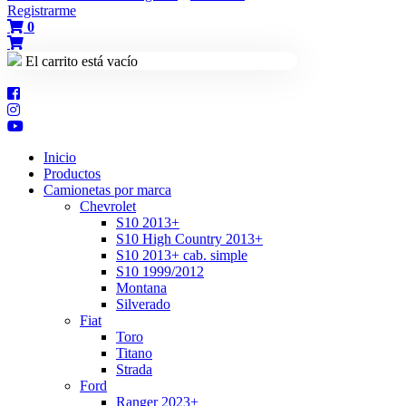
Registrarme
0
El carrito está vacío
Inicio
Productos
Camionetas por marca
Chevrolet
S10 2013+
S10 High Country 2013+
S10 2013+ cab. simple
S10 1999/2012
Montana
Silverado
Fiat
Toro
Titano
Strada
Ford
Ranger 2023+