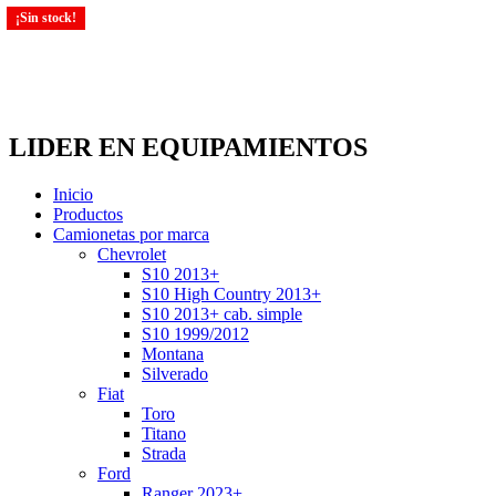
¡Sin stock!
¡Sin stock!
LIDER EN EQUIPAMIENTOS
Inicio
Productos
Camionetas por marca
Chevrolet
S10 2013+
S10 High Country 2013+
S10 2013+ cab. simple
S10 1999/2012
Montana
Silverado
Fiat
Toro
Titano
Strada
Ford
Ranger 2023+