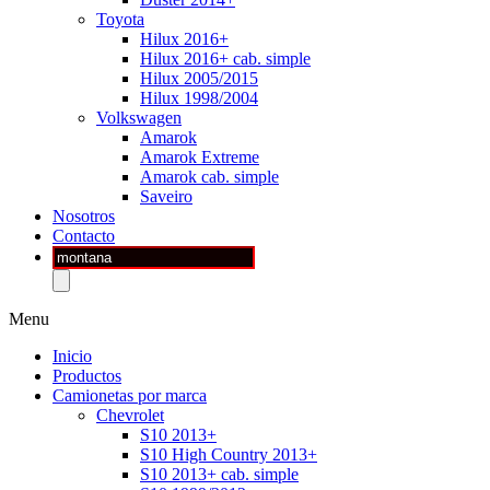
Toyota
Hilux 2016+
Hilux 2016+ cab. simple
Hilux 2005/2015
Hilux 1998/2004
Volkswagen
Amarok
Amarok Extreme
Amarok cab. simple
Saveiro
Nosotros
Contacto
Búsqueda
de
productos
Menu
Inicio
Productos
Camionetas por marca
Chevrolet
S10 2013+
S10 High Country 2013+
S10 2013+ cab. simple