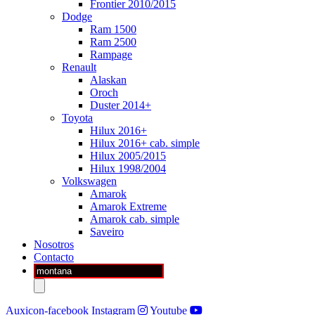
Frontier 2010/2015
Dodge
Ram 1500
Ram 2500
Rampage
Renault
Alaskan
Oroch
Duster 2014+
Toyota
Hilux 2016+
Hilux 2016+ cab. simple
Hilux 2005/2015
Hilux 1998/2004
Volkswagen
Amarok
Amarok Extreme
Amarok cab. simple
Saveiro
Nosotros
Contacto
Búsqueda
de
productos
Auxicon-facebook
Instagram
Youtube